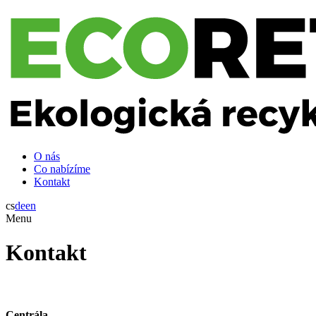
O nás
Co nabízíme
Kontakt
cs
de
en
Menu
Kontakt
Centrála