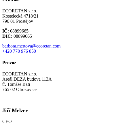
ECORETAN s.r.o.
Kostelecká 4718/21
796 01 Prostějov
IČ:
08899665
DIČ:
08899665
barbora.mertova@ecoretan.com
+420 778 976 850
Provoz
ECORETAN s.r.o.
Areál DEZA budova 113A
tř. Tomáše Bati
765 02 Otrokovice
Jiří Melzer
CEO